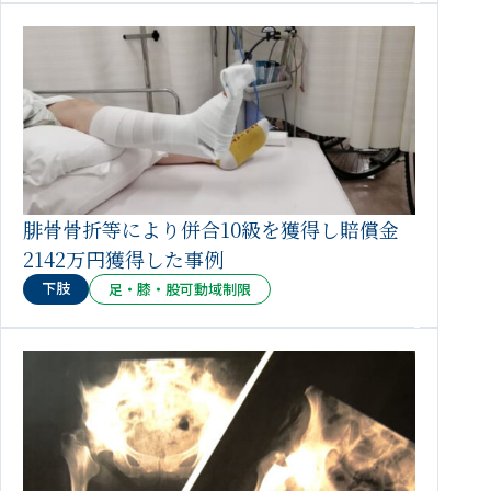
腓骨骨折等により併合10級を獲得し賠償金
2142万円獲得した事例
下肢
足・膝・股可動域制限