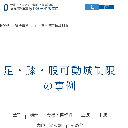
弁護士法人アジア総合法律事務所
福岡交通事故
弁護士相談窓口
HOME
›
解決事例
›
足・膝・股可動域制限
足・膝・股可動域制限
の事例
全て
頭部
脊椎・体幹骨
上肢
下肢
内臓・泌尿器
その他