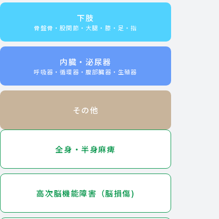
下肢
骨盤骨・股関節・大腿・膝・足・指
内臓・泌尿器
呼吸器・循環器・腹部臓器・生殖器
その他
全身・半身麻痺
高次脳機能障害（脳損傷)