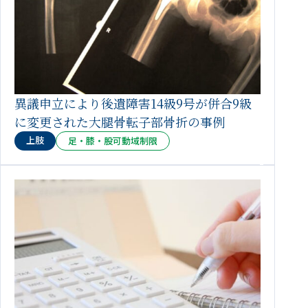
異議申立により後遺障害14級9号が併合9級
に変更された大腿骨転子部骨折の事例
上肢
足・膝・股可動域制限