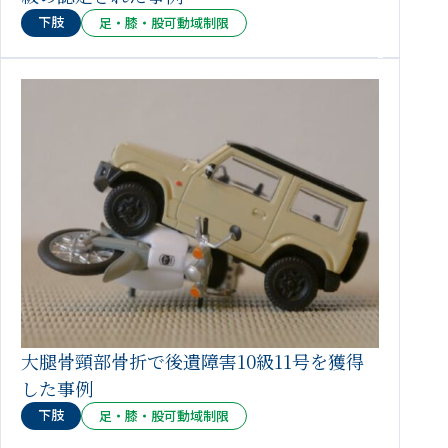
下肢
足・膝・股可動域制限
大腿骨頸部骨折で後遺障害10級11号を獲得
した事例
下肢
足・膝・股可動域制限