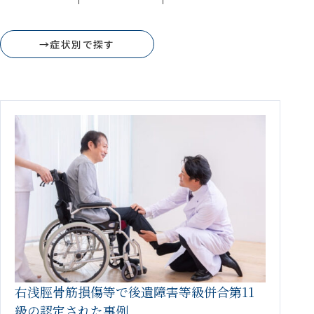
→症状別で探す
右浅脛骨筋損傷等で後遺障害等級併合第11
級の認定された事例